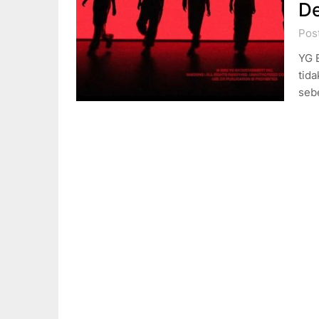
De
Pos
YG 
tida
seb