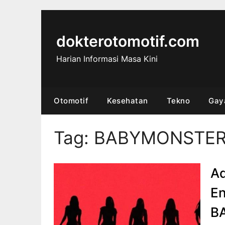
Skip
to
content
dokterotomotif.com
Harian Informasi Masa Kini
Otomotif
Kesehatan
Tekno
Gay
Tag:
BABYMONSTE
Ad
En
B