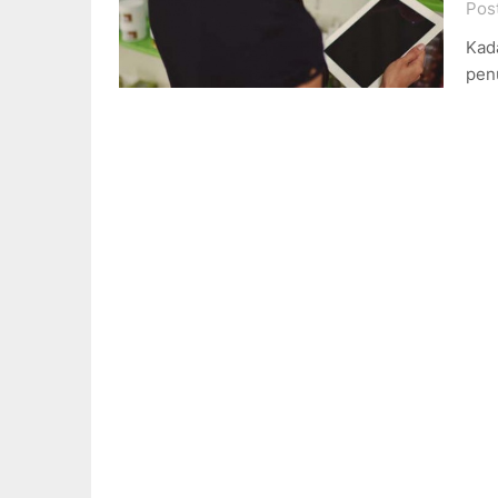
Pos
Kada
pen