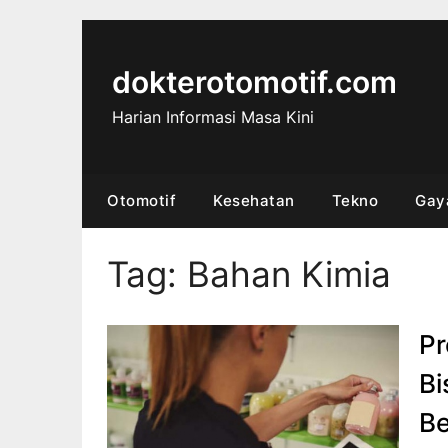
Skip
to
content
dokterotomotif.com
Harian Informasi Masa Kini
Otomotif
Kesehatan
Tekno
Gay
Tag:
Bahan Kimia
Pr
Bi
Be