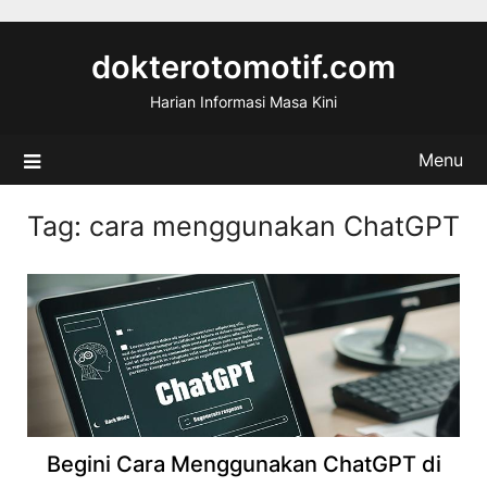
Skip
to
dokterotomotif.com
content
Harian Informasi Masa Kini
Menu
Tag:
cara menggunakan ChatGPT
Begini Cara Menggunakan ChatGPT di