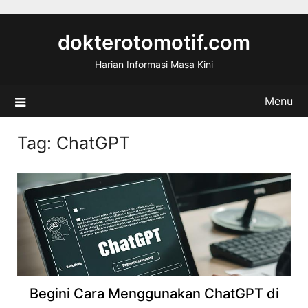
Skip
to
dokterotomotif.com
content
Harian Informasi Masa Kini
Menu
Tag:
ChatGPT
Begini Cara Menggunakan ChatGPT di