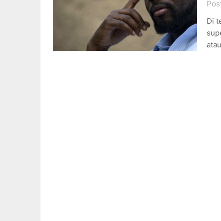
Pos
Di t
sup
atau