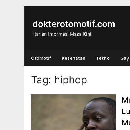
Skip
to
content
dokterotomotif.com
Harian Informasi Masa Kini
Otomotif
Kesehatan
Tekno
Gay
Tag:
hiphop
Mu
Lu
M