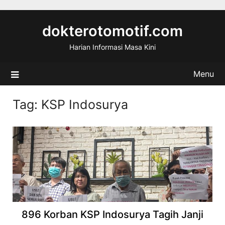
Skip
to
dokterotomotif.com
content
Harian Informasi Masa Kini
Menu
Tag:
KSP Indosurya
896 Korban KSP Indosurya Tagih Janji