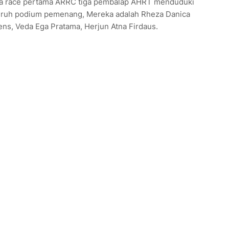
a race pertama ARRC tiga pembalap AHRT menduduki
uruh podium pemenang, Mereka adalah Rheza Danica
ns, Veda Ega Pratama, Herjun Atna Firdaus.