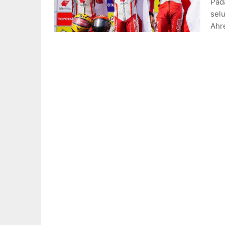
Pad
sel
Ahre