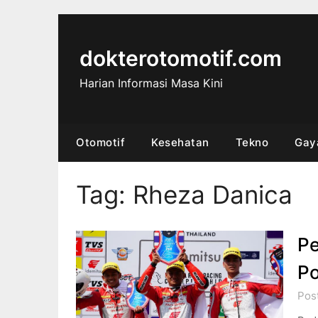
Skip
to
content
dokterotomotif.com
Harian Informasi Masa Kini
Otomotif
Kesehatan
Tekno
Gay
Tag:
Rheza Danica
Pe
Po
Pos