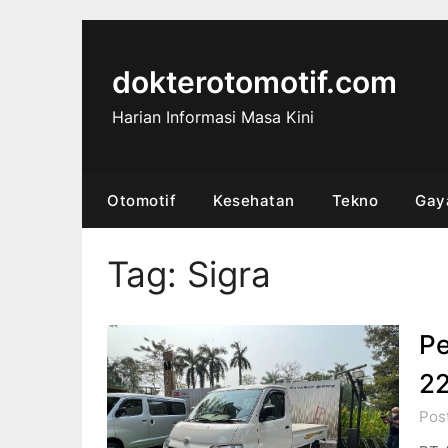
Skip
to
content
dokterotomotif.com
Harian Informasi Masa Kini
Otomotif
Kesehatan
Tekno
Gay
Tag:
Sigra
Pe
22
Post