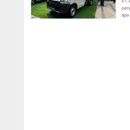
PT 
pen
apa 