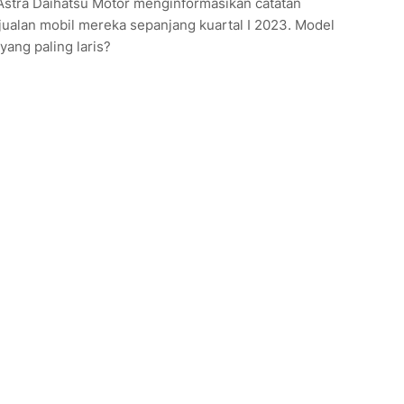
Astra Daihatsu Motor menginformasikan catatan
jualan mobil mereka sepanjang kuartal I 2023. Model
yang paling laris?