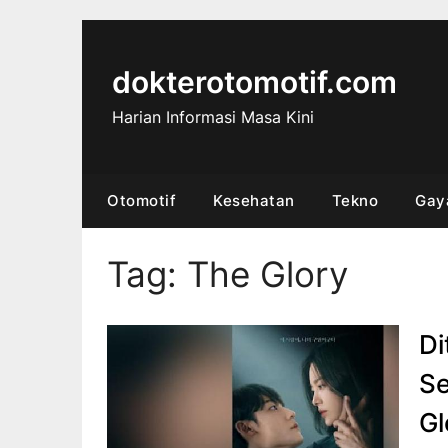
Skip
to
content
dokterotomotif.com
Harian Informasi Masa Kini
Otomotif
Kesehatan
Tekno
Gay
Tag:
The Glory
Di
Se
Gl