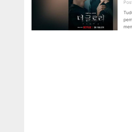
Pos
Tud
pem
mem