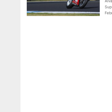
Alv
Supe
Febr