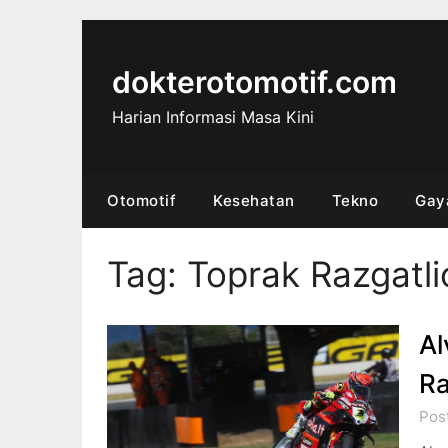
Skip
to
content
dokterotomotif.com
Harian Informasi Masa Kini
Otomotif
Kesehatan
Tekno
Gay
Tag:
Toprak Razgatli
Al
Ra
Pos