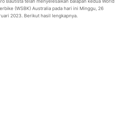
aro Bautista telah menyelesaikan balapan kedua World
rbike (WSBK) Australia pada hari ini Minggu, 26
uari 2023. Berikut hasil lengkapnya.