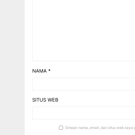
NAMA
*
SITUS WEB
Simpan nama, email, dan situs web saya 