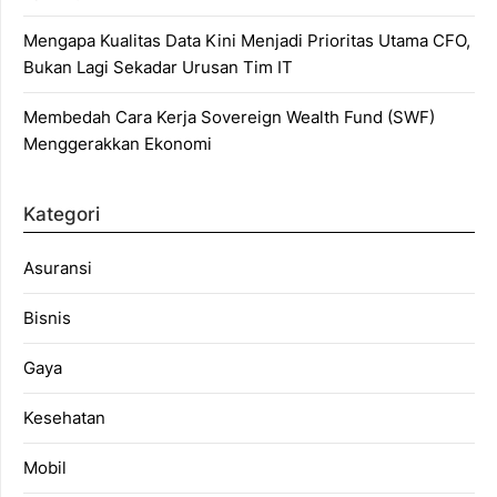
Mengapa Kualitas Data Kini Menjadi Prioritas Utama CFO,
Bukan Lagi Sekadar Urusan Tim IT
Membedah Cara Kerja Sovereign Wealth Fund (SWF)
Menggerakkan Ekonomi
Kategori
Asuransi
Bisnis
Gaya
Kesehatan
Mobil