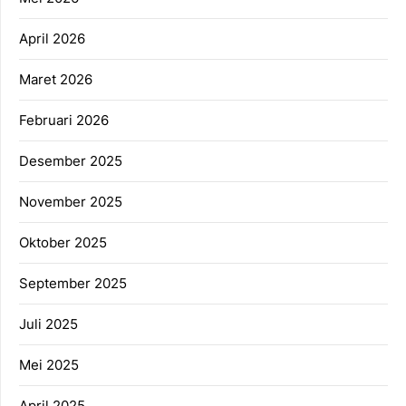
April 2026
Maret 2026
Februari 2026
Desember 2025
November 2025
Oktober 2025
September 2025
Juli 2025
Mei 2025
April 2025