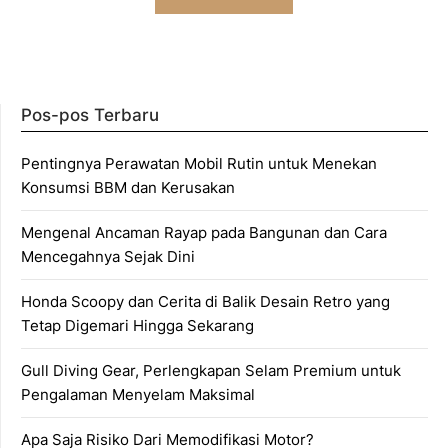
Pos-pos Terbaru
Pentingnya Perawatan Mobil Rutin untuk Menekan
Konsumsi BBM dan Kerusakan
Mengenal Ancaman Rayap pada Bangunan dan Cara
Mencegahnya Sejak Dini
Honda Scoopy dan Cerita di Balik Desain Retro yang
Tetap Digemari Hingga Sekarang
Gull Diving Gear, Perlengkapan Selam Premium untuk
Pengalaman Menyelam Maksimal
Apa Saja Risiko Dari Memodifikasi Motor?