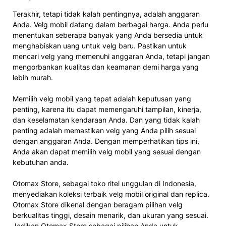
Terakhir, tetapi tidak kalah pentingnya, adalah anggaran
Anda. Velg mobil datang dalam berbagai harga. Anda perlu
menentukan seberapa banyak yang Anda bersedia untuk
menghabiskan uang untuk velg baru. Pastikan untuk
mencari velg yang memenuhi anggaran Anda, tetapi jangan
mengorbankan kualitas dan keamanan demi harga yang
lebih murah.
Memilih velg mobil yang tepat adalah keputusan yang
penting, karena itu dapat memengaruhi tampilan, kinerja,
dan keselamatan kendaraan Anda. Dan yang tidak kalah
penting adalah memastikan velg yang Anda pilih sesuai
dengan anggaran Anda. Dengan memperhatikan tips ini,
Anda akan dapat memilih velg mobil yang sesuai dengan
kebutuhan anda.
Otomax Store, sebagai toko ritel unggulan di Indonesia,
menyediakan koleksi terbaik velg mobil original dan replica.
Otomax Store dikenal dengan beragam pilihan velg
berkualitas tinggi, desain menarik, dan ukuran yang sesuai.
Jadikan Otomax Store sebagai pilihan Anda untuk